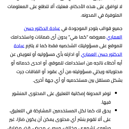
لا توافق على هذه الأحكام، فعليك ألا تتطلع على المعلومات
المتوفرة في المدونه.
جميع قوالب بلوجر الموجودة في
عيادة الدكتور حسن
العماري
معروضه “كما هي” بدون أى ضمانات واستخدامك
للموقع على مسؤوليتك الشخصيه فقط كما لا يلتزم
عيادة
الدكتور حسن العماري
أو ادارته بأي مسؤوليه أو تعويض عن
أيه أخطاء ناتجه من استخدامك للموقع، أو احدى خدماته أو
محتوياته ويخلي مسؤوليته من أي عقود أو اتفاقات جرت
بشكل مستقل بين مستخدميه أو أي جهة أخرى.
توفر المدونة إمكانية التعليق على المحتوى المنشور
فيها.
يحق لك كما لكل المستخدمين المشاركة في التعليق،
على ألا تقوم بنشر أي محتوى يمكن أن يكون ضارًا، غير
مشروع، تشهيري، مخالف، مسيء، محرض، قذر، مضايق