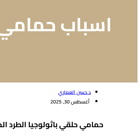
اسباب حمامي ح
د.حسن العماري
أغسطس 30, 2025
حمامي حلقي باثولوجيا الطرد ا