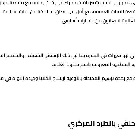
Erythema an هو اضطراب جلدي مجهول السبب يتميز بآفات حمراء على شكل حلقة مع 
رتفعة الآفات العميقة، مع أقل على نطاق و الحكة من آفات سطحية. ه
الغالبية لا يعانون من اضطراب أساسي.
عية السطحية المعروفة باسم شذوذ الغلاف.
 مع بحدة ترسيم المحيطة بالأوعية ارتشاح الخلايا وحيدة النواة في من
لقي بالطرد المركزي