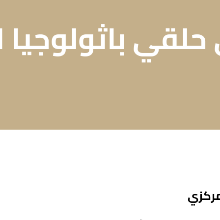
لقي باثولوجيا ا
لمركزي