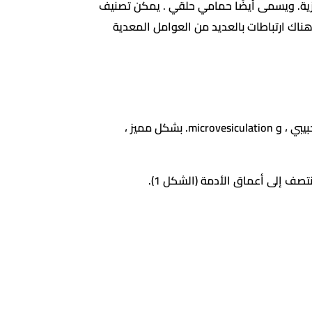
مقاصة مركزية. ويسمى أيضًا حمامي حلقي . يمكن تصنيف
ناك ارتباطات بالعديد من العوامل المعدية
الأنواع السطحية من الحمامي الحلقي الطرد المركزي لها تغيرات في البشرة بما في ذلك الإسفنج الخفيف ، والتضخم الحبيبي ، و microvesiculation. بشكل مميز ،
تصف إلى أعماق الأدمة (الشكل 1).