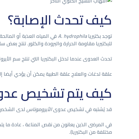
كيف تحدث الإصابة؟
توجد بكتيريا
A. hydrophila
في المياه العذبة أو المالحة م
للبكتيريا مقاومة الحرارة والبرودة والكلور. تنتج بعض س
تحدث العدوى عندما تدخل البكتيريا التي تنتج سم الأيرو
علقة لدغات والعلاج علقة الطبية يمكن أن يؤدي أيضا إ
كيف يتم تشخيص عد
قد يُشتبه في تشخيص عدوى
الأيروموناس
لدى الشخص ال
في المرضى الذين يعانون من نقص المناعة ، عادة ما 
مختلفة من البكتيريا).