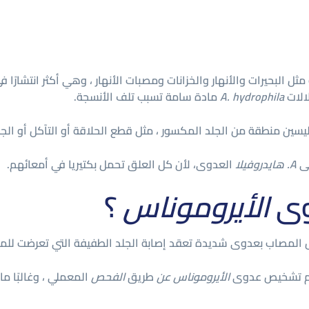
ثل البحيرات والأنهار والخزانات ومصبات الأنهار ، وهي أكثر انتشارًا في
لالات
A. hydrophila
مادة سامة تسبب تلف الأنسجة.
ليسين منطقة من الجلد المكسور ، مثل قطع الحلاقة أو التآكل أو الجر
لى
A. هايدروفيلا
العدوى، لأن كل العلق تحمل بكتيريا في أمعائهم.
وى
الأيروموناس
؟
مصاب بعدوى شديدة تعقد إصابة الجلد الطفيفة التي تعرضت للماء 
يتم تشخيص عدوى
الأيروموناس عن
طريق
الفحص
المعملي ، وغالبًا م