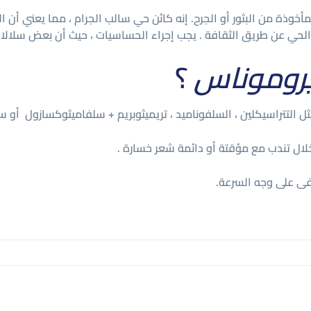
وذة من البثور أو الجرح. إنه كائن حي سالب الجرام ، مما يعني أن ال
الحي عن طريق الثقافة . يجب إجراء الحساسيات ، حيث أن بعض سلال
يروموناس
؟
ل التتراسيكلين ، السلفوناميد ، تريميثوبريم + سلفاميثوكسازول أو 
خلال تندب مع مؤقتة أو دائمة شعر خسارة .
ى على وجه السرعة.