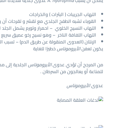
يمكن أن يسبب
A. hydrophila
عدوى جلدية شديدة الموضع
التهاب الجريبات ( البثرات ) والخراجات
القوباء تشبه الطفح الجلدي مع تقشر و تقرحات أن ي
التهاب النسيج الخلوي – احمرار وتورم يشمل الجلد 
التهاب اللفافة الناخر – وهو نسيج رخو عميق سريع
الإنتان (العدوى المنقولة عن طريق الدم) – تسبب ال
يكون تعفن
الأيروموناس
خطيرًا للغاية
من المرجح أن تؤدي عدوى
الأيروموناس
الجلدية إلى مض
للمناعة أو يعالجون من السرطان .
عدوى
الأيروموناس