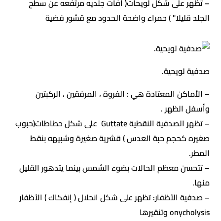
– تظهر على شكل لويحات( آفات جلديه مرتفعه عن سطح
الجلد قليلا" ) حمراء واضحة الحدود مع قشور فضية
صدفية لويحية.
– الأماكن المعتادة هي : الفروة ، المرفقين ، الركبتين
وأسفل الظهر .
– تظهر الصدفية النقطية Guttate على شكل حطاطات(حبوب
صغيره كحجم حبة العدس ) قشرية صغيرة وشبيهه بنقط
المطر.
– تتحسن معظم الحالات بضوء الشمس بينما يتدهور القليل
منها.
– صدفية الأظفار: تظهر على شكل انحلال ( إنفكاك ) الأظفار
onycholysis وتنقيرها