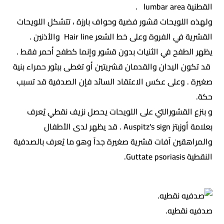
القطنية lumbar area .
ولهذه اللويحات قشور فضية وحواف بارزة ، تتشكل اللويحات
القشرية في الفروة وعلى خط الشعر Hair line والأذنين .
يظهر الطفح في الثنيات بدون قشور وإنما كطفح أحمر فقط .
قد تكون اليدان والقدمان قشريتين أو تغطى ببثور حمراء بنية
صغيرة . وعلى عكس الاعتقاد السائد فإن الصدفية قد تسبب
حكة.
و بنزع القشورالتي على اللويحات يحصل نزيف نقطي يُعرف
بعلامة أوزبتز Auspitz's sign . قد يظهر لدى الأطفال
والمراهقين آفات قشرية صغيرة جداً وهو ما يُعرف بالصدفية
النقطية Guttate psoriasis.
صدفيه نقطيه.