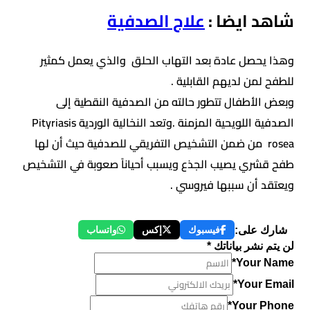
شاهد ايضا :
علاج الصدفية
وهذا يحصل عادة بعد التهاب الحلق والذي يعمل كمثير
للطفح لمن لديهم القابلية .
وبعض الأطفال تتطور حالته من الصدفية النقطية إلى
الصدفية اللويحية المزمنة .وتعد النخالية الوردية Pityriasis
rosea من ضمن التشخيص التفريقي للصدفية حيث أن لها
طفح قشري يصيب الجذع ويسبب أحياناً صعوبة في التشخيص
ويعتقد أن سببها فيروسي .
شارك على:
فيسبوك
إكس
واتساب
لن يتم نشر بياناتك *
Your Name*
Your Email*
Your Phone*