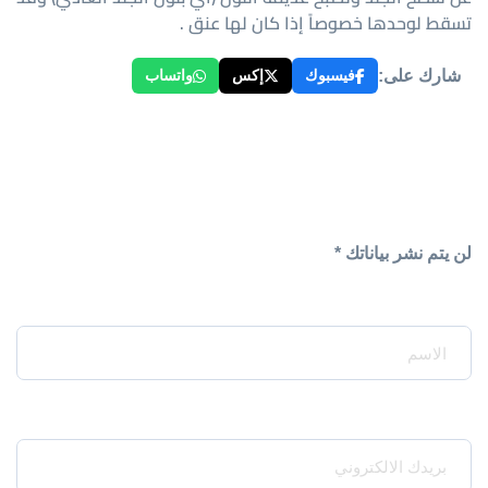
تسقط لوحدها خصوصاً إذا كان لها عنق .
شارك على:
فيسبوك
إكس
واتساب
لن يتم نشر بياناتك *
Your Name*
Your Email*