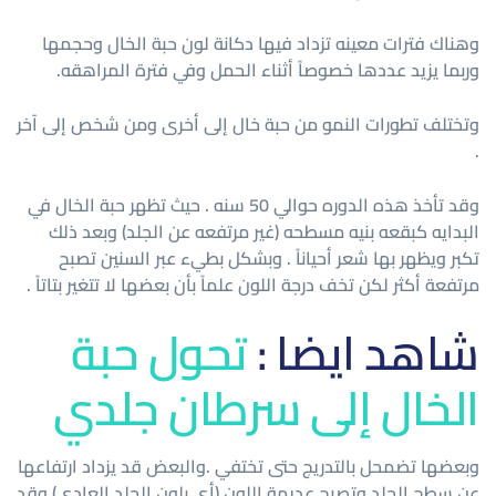
وهناك فترات معينه تزداد فيها دكانة لون حبة الخال وحجمها
وربما يزيد عددها خصوصاً أثناء الحمل وفي فترة المراهقه.
وتختلف تطورات النمو من حبة خال إلى أخرى ومن شخص إلى آخر
.
وقد تأخذ هذه الدوره حوالي 50 سنه . حيث تظهر حبة الخال في
البدايه كبقعه بنيه مسطحه (غير مرتفعه عن الجلد) وبعد ذلك
تكبر ويظهر بها شعر أحياناً . وبشكل بطيء عبر السنين تصبح
مرتفعة أكثر لكن تخف درجة اللون علماً بأن بعضها لا تتغير بتاتاً .
شاهد ايضا :
تحول حبة
الخال إلى سرطان جلدي
وبعضها تضمحل بالتدريج حتى تختفي .والبعض قد يزداد ارتفاعها
عن سطح الجلد وتصبح عديمة اللون (أي بلون الجلد العادي) وقد