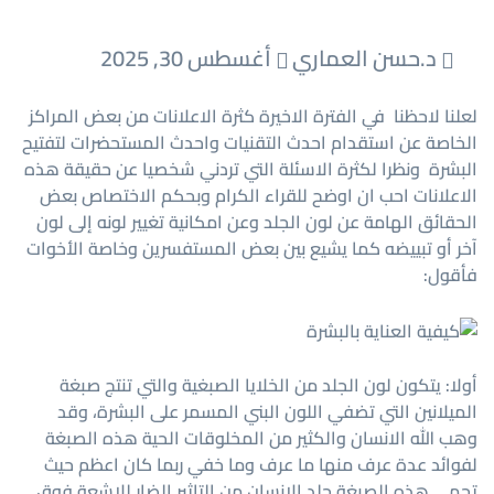
د.حسن العماري
أغسطس 30, 2025
لعلنا لاحظنا في الفترة الاخيرة كثرة الاعلانات من بعض المراكز
الخاصة عن استقدام احدث التقنيات واحدث المستحضرات لتفتيح
البشرة ونظرا لكثرة الاسئلة التي تردني شخصيا عن حقيقة هذه
الاعلانات احب ان اوضح للقراء الكرام وبحكم الاختصاص بعض
الحقائق الهامة عن لون الجلد وعن امكانية تغيير لونه إلى لون
آخر أو تبييضه كما يشيع بين بعض المستفسرين وخاصة الأخوات
فأقول:
أولا: يتكون لون الجلد من الخلايا الصبغية والتي تنتج صبغة
الميلانين التي تضفي اللون البني المسمر على البشرة، وقد
وهب الله الانسان والكثير من المخلوقات الحية هذه الصبغة
لفوائد عدة عرف منها ما عرف وما خفي ربما كان اعظم حيث
تحمي هذه الصبغة جلد الانسان من التاثير الضار للاشعة فوق