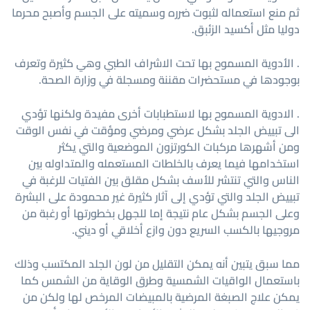
ثم منع استعماله لثبوت ضرره وسميته على الجسم وأصبح محرما
دوليا مثل أكسيد الزئبق.
. الأدوية المسموح بها تحت الاشراف الطبي وهي كثيرة وتعرف
بوجودها في مستحضرات مقننة ومسجلة في وزارة الصحة.
. الادوية المسموح بها لاستطبابات أخرى مفيدة ولكنها تؤدي
الى تبييض الجلد بشكل عرضي ومرضي ومؤقت في نفس الوقت
ومن أشهرها مركبات الكورتزون الموضعية والتي يكثر
استخدامها فيما يعرف بالخلطات المستعمله والمتداوله بين
الناس والتي تنتشر للأسف بشكل مقلق بين الفتيات للرغبة في
تبييض الجلد والتي تؤدي إلى آثار كثيرة غير محمودة على البشرة
وعلى الجسم بشكل عام نتيجة إما للجهل بخطورتها أو رغبة من
مروجيها بالكسب السريع دون وازع أخلاقي أو ديني.
مما سبق يتبين أنه يمكن التقليل من لون الجلد المكتسب وذلك
باستعمال الواقيات الشمسية وطرق الوقاية من الشمس كما
يمكن علاج الصبغة المرضية بالمبيضات المرخص لها ولكن من