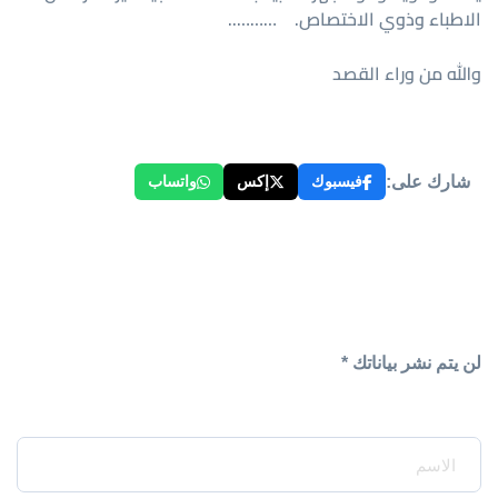
الاطباء وذوي الاختصاص. ………..
والله من وراء القصد
شارك على:
فيسبوك
إكس
واتساب
لن يتم نشر بياناتك *
Your Name*