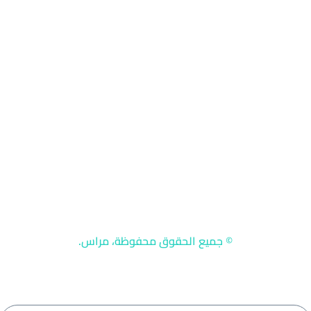
سياسة الاستخدام
سياسة الخصوصية
حسابات التواصل
استشارة طبية مع الدكتور حسن العماري
© جميع الحقوق محفوظة، مراس.