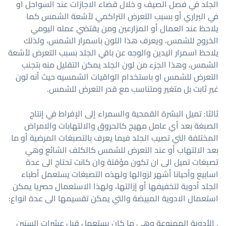
الجلد في فصل الصيف و خلال قضاء الاجازات عند السواحل او
في البراري أو بسبب التعرض التراكمي لأشعة الشمس كما
يلاحظ عند العمال أو المزارعين ومن يقتضي عمله اليومي
الخروج للشمس، ويعرف هذا اللون باسمرار الشمس، ولذلك
يلاحظ اسمرار اليدين والوجه عن باقي الجلد بسبب التعرض لأشعة
الشمس، وهذا الجزء من لون الجلد يمكن التقليل منه بتجنب
التعرض للشمس او باستخدام الواقيات الشمسيه حيث أنه لون
غير ثابت بل متغير ومتناسب مع قدر التعرض للشمس.
ثالثا: تميل البشرة القمحية والسمراء إلى الإفراط في إنتاج
الصبغة بعد أي عامل مهيج كالحروق والالتهابات والامراض
المختلفة التي تصيب الجلد فيما يعرف بالتصبغات المرضية أو ما
بعد الالتهاب أو عند التعرض للشمس كالكلف الشائع وهي
تصبغات تميل الى ان تكون مؤقتة وان كانت تحتاج الى عدة
اسابيع وأحيانا أشهر لزوالها ولهذه التصبغات يستعمل أطباء
الجلد أدوية لتخفيفها أو إزالتها، ولهذا الاستعمال حصريا يمكن
استعمال الادوية المبيضة والتي يمكن تقسيمها الى عدة انواع:
. الأدوية الممنوعة وهي ما كان يستعمل قبل عشرات السنين