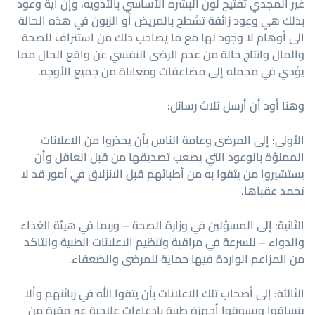
غير المجدي تفتيح لون البشره الأساسي بالأدويه، وإن أية وعود
بذلك هي وعود زائفة تشطح بالمريض أو الزبون في هذه الحالة
الى أوهام لا وجود لها مع ما يصاحب ذلك من استنزاف للصحة
والمال وانتاج حالة من عدم الرضى النفسي عن واقع الحال مما
يؤدي في مجمله إلى مضاعفات ومعاناة من جميع الأوجه.
وهنا أود أن أرسل ثلاث رسائل:
الأولى: إلى المرضى وعامة الناس بأن يحذروا من الاعلانات
المملؤة بالوعود التي يصعب تصديقها من قبل العاقل وأن
يستشيروا من يثقوا به من أطبائهم قبل الانزلاق في أمور قد لا
تحمد عقباها.
الثانية: إلى المسؤلين في وزارة الصحة – وربما في هيئة الغذاء
والدواء – للسرعة في مراقبة وتنظيم الاعلانات الطبية والتاكد
من المزاعم الواردة فيها حماية للمرضى والضعفاء.
الثالثة: إلى أصحاب تلك الاعلانات بأن يتقوا الله في زبائنهم وألا
ينساقوا ويسوقوا أجهزة طبية بادعاءات علاجية غير مقرة من