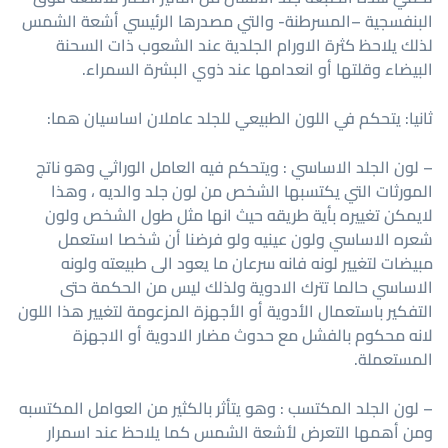
البنفسجية –المسرطنة- والتي مصدرها الرئيسي أشعة الشمس
لذلك يلاحظ كثرة الاورام الجلدية عند الشعوب ذات السحنة
البيضاء وقلتها أو انعدامها عند ذوي البشرة السمراء.
ثانيا: يتحكم في اللون الطبيعي للجلد عاملان اساسيان هما:
– لون الجلد الاساسي : ويتحكم فيه العامل الوراثي وهو ناتج
المورثات التي يكتسبها الشخص من لون جلد والديه ، وهذا
لايمكن تغييره بأية طريقه حيث انها مثل طول الشخص ولون
شعره الاساسي ولون عينيه ولو فرضنا أن شخصا استعمل
مبيضات لتغيير لونه فانه سرعان ما يعود الى طبيعته ولونه
الاساسي حالما تترك الادوية ولذلك ليس من الحكمة حتى
التفكير باستعمال الأدوية أو الأجهزة المزعومة لتغيير هذا اللون
لانه محكوم بالفشل مع حدوث مضار الادوية أو الاجهزة
المستعملة.
– لون الجلد المكتسب : وهو يتأثر بالكثير من العوامل المكتسبه
ومن أهمها التعرض لأشعة الشمس كما يلاحظ عند اسمرار