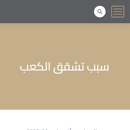
سبب تشقق الكعب