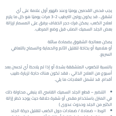
يجب فحص القدمين يوميًا وعند ظهور أول علامة على أي
تشقق ، قد يكون روتين الترطيب 2-3 مرات يوميًا هو كل ما يلزم
لعلاج الكعب. يمكن فرك حجر الخفاف برفق على المسمار لإزالة
بعض الجلد السميك الصلب قبل وضع المرطب.
يمكن معالجة الشقوق بضمادة سائلة
أو هلامية أو بخاخة لتقليل الألم والحماية والسماح بالتعافي
السريع.
بالنسبة للكعوب المتشققة بشدة أو إذا لم يلاحظ أي تحسن بعد
أسبوع من العلاج الذاتي ، فقد تكون هناك حاجة لزيارة طبيب
أقدام. قد تشمل العلاجات ما يلي.
التنضير – قطع الجلد السميك القاسي (لا ينبغي محاولة ذلك
في المنزل باستخدام مقص أو شفرة حلاقة حيث يوجد خطر إزالة
الكثير من الجلد وحدوث عدوى )
الربط – ضمادة / ضمادات حول الكعب لتقليل حركة الجلد