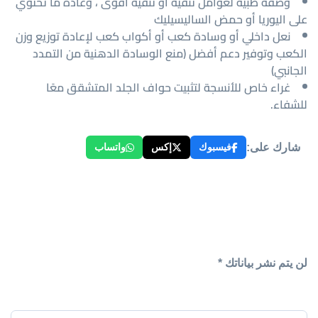
وصفة طبية لعوامل تنقية أو تنقية أقوى ، وعادة ما تحتوي
على اليوريا أو حمض الساليسيليك
نعل داخلي أو وسادة كعب أو أكواب كعب لإعادة توزيع وزن
الكعب وتوفير دعم أفضل (منع الوسادة الدهنية من التمدد
الجانبي)
غراء خاص للأنسجة لتثبيت حواف الجلد المتشقق معًا
للشفاء.
شارك على:
فيسبوك
إكس
واتساب
لن يتم نشر بياناتك *
Your Name*