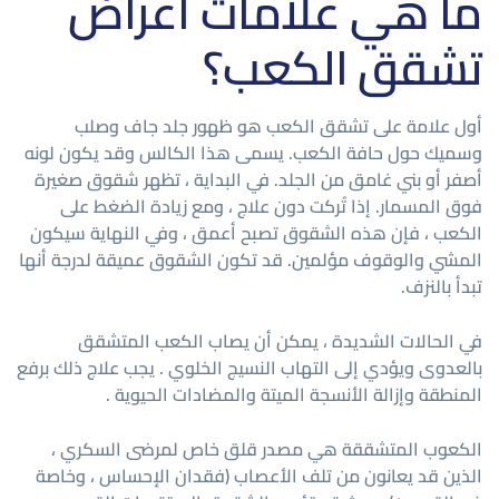
ما هي علامات أعراض
تشقق الكعب؟
أول علامة على تشقق الكعب هو ظهور جلد جاف وصلب
وسميك حول حافة الكعب. يسمى هذا الكالس وقد يكون لونه
أصفر أو بني غامق من الجلد. في البداية ، تظهر شقوق صغيرة
فوق المسمار. إذا تُركت دون علاج ، ومع زيادة الضغط على
الكعب ، فإن هذه الشقوق تصبح أعمق ، وفي النهاية سيكون
المشي والوقوف مؤلمين. قد تكون الشقوق عميقة لدرجة أنها
تبدأ بالنزف.
في الحالات الشديدة ، يمكن أن يصاب الكعب المتشقق
بالعدوى ويؤدي إلى التهاب النسيج الخلوي . يجب علاج ذلك برفع
المنطقة وإزالة الأنسجة الميتة والمضادات الحيوية .
الكعوب المتشققة هي مصدر قلق خاص لمرضى السكري ،
الذين قد يعانون من تلف الأعصاب (فقدان الإحساس ، وخاصة