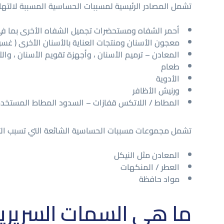
تشمل المصادر الرئيسية لمسببات الحساسية المسببة لالتها
أحمر الشفاه ومستحضرات تجميل الشفاه الأخرى بما ف
معجون الأسنان ومنتجات العناية بالأسنان الأخرى ( غس
المعادن – ترميم الأسنان ، وأجهزة تقويم الأسنان ، وا
طعام
الأدوية
ورنيش الأظافر
المطاط / اللاتكس قفازات – السدود المطاط المستخدمة
تشمل مجموعات مسببات الحساسية الشائعة التي تسبب الته
المعادن مثل النيكل
العطر / المنكهات
مواد حافظة
ما هي السمات السريري