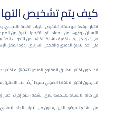
كيف يتم تشخيص التها
اختبار البقعة هو مفتاح تشخيص التهاب الشفة التماسي. ي
الأسنان ، وغيرها من المواد التي اقترحها التاريخ. من المه
على أخذ التاريخ الدقيق والفحص السريري. ردود الفعل الإيج
قد يكون اختبار التطبيق المفتوح المتكرر (ROAT) أو اختبار بدء التشغيل من جديد مطلوبًا لمنتجات المريض بسبب التهيج الناتج عن الانسداد في اختبار التصحيح ، مثل معاجين الأسنان.
قد يكون اختبار الالتقاط الضوئي مفيدًا أيضًا عند التحقيق في
في حالة الاشتباه بملامسة شرى الشفة ، يلزم إجراء اختبار و
من الشائع للمرضى الذين يعانون من التهاب الجلد التماسي