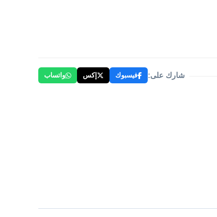
شارك على:
فيسبوك
إكس
واتساب