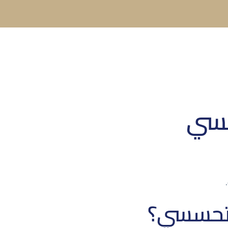
سسي
لتحسسي؟