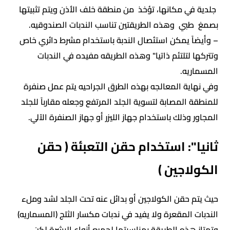
جلدية في مكانها، تؤخذ من منطقة خلف الأذن ويتم تثبيتها
بصمغ طبي وهذه الطريقتين تناسب الندبات الصندوقيه.
– وأيضاً يمكن استئصال الندبة باستخدام مشرط دائري خاص
وتتركها لتلتئم ذاتيا" وهذه الطريقه مفيده في الندبات
المسماريه.
وفي نهاية المعالجه بهذه الطرق الجراحيه يتم عمل صنفرة
للمنطقة المصابة لتسوية الجلد المرتفع وجعله مقارباً للجلد
المجاور وذلك باستخدام جهاز الليزر أو جهاز الصنفرة الآلي.
ثانيا": استخدام حقن التعبئة ( حقن
الكولاجين )
حيث يتم حقن الكولاجين أو بدائل عنه تحت الجلد لشد وملء
الندبات المقعرة ولا يفيد في ندبات مكسار الثلج (المسماريه)
وتمتاز هذه الطريقة بمناسبتها لجميع أنواع البشرة لكن