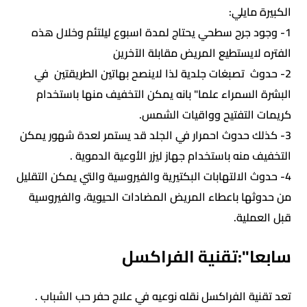
الكبيرة مايلي:
1- وجود جرح سطحي يحتاج لمدة اسبوع ليلتئم وخلال هذه
الفتره لايستطيع المريض مقابلة الآخرين
2- حدوث تصبغات جلدية لذا لاينصح بهاتين الطريقتين في
البشرة السمراء علما" بانه يمكن التخفيف منها باستخدام
كريمات التفتيح وواقيات الشمس.
3- كذلك حدوث احمرار في الجلد قد يستمر لعدة شهور يمكن
التخفيف منه باستخدام جهاز ليزر الأوعية الدموية .
4- حدوث الالتهابات البكتيرية والفيروسية والتي يمكن التقليل
من حدوثها باعطاء المريض المضادات الحيوية، والفيروسية
قبل العملية.
سابعا":تقنية الفراكسل
تعد تقنية الفراكسل نقله نوعيه في علاج حفر حب الشباب .