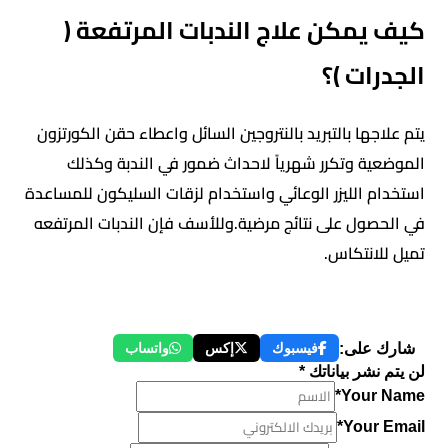
كيف يمكن علاج الندبات المرتفعة (
الجدرات )؟
يتم علاجها بالتبريد بالنتروجين السائل واعطاء حقن الكورتزون
الموضعية وتكرر شهرياً لاحداث ضمور في الندبة وكذلك
استخدام الليزر الوعائي واستخدام لزقات السليكون للمساعدة
في الحصول على نتائج مرضية.وللأسف فإن الندبات المرتفعه
تميل للانتكاس.
شارك على:
فيسبوك
إكس
واتساب
لن يتم نشر بياناتك *
Your Name*
Your Email*