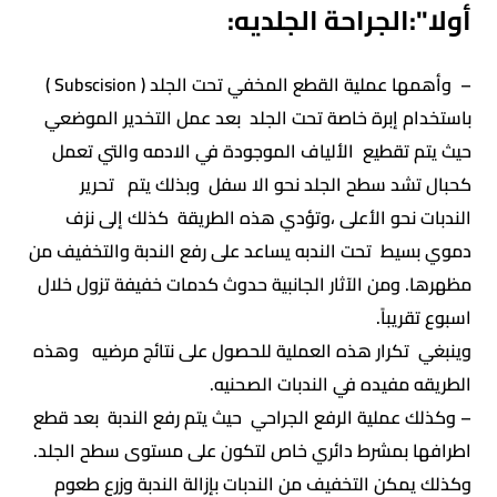
أولا":الجراحة الجلديه:
– وأهمها عملية القطع المخفي تحت الجلد ( Subscision )
باستخدام إبرة خاصة تحت الجلد بعد عمل التخدير الموضعي
حيث يتم تقطيع الألياف الموجودة في الادمه والتي تعمل
كحبال تشد سطح الجلد نحو الا سفل وبذلك يتم تحرير
الندبات نحو الأعلى ،وتؤدي هذه الطريقة كذلك إلى نزف
دموي بسيط تحت الندبه يساعد على رفع الندبة والتخفيف من
مظهرها. ومن الآثار الجانبية حدوث كدمات خفيفة تزول خلال
اسبوع تقريباً.
وينبغي تكرار هذه العملية للحصول على نتائج مرضيه وهذه
الطريقه مفيده في الندبات الصحنيه.
– وكذلك عملية الرفع الجراحي حيث يتم رفع الندبة بعد قطع
اطرافها بمشرط دائري خاص لتكون على مستوى سطح الجلد.
وكذلك يمكن التخفيف من الندبات بإزالة الندبة وزرع طعوم