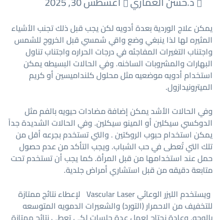
د.حسن العماري
أغسطس 30, 2025
يمكن علاج الوردية بعدة أدويه لكن يجب قبل ذلك تجنب الأشياء
المثيره لها لذا ينبغي وضع واقي شمسي قبل الخروج للشمس
واجتناب التغيرات المفاجئه في درجات الحراره واجتناب تناول
البهارات والمشروبات الساخنه. وفي الحالات البسيطه يمكن
استخدام أدويه موضعيه مثل محلول كلنداميسين أو كريم
الميترونيدازول.
وفي الحالات الأشد يمكن إضافة مضادات حيويه بالفم مثل
الدوكسي سيكلين أو المينو سيكلين. وفي الحالات الشديدة جداً
يمكن استخدام حبوب الروكتين . والتي تستخدم بجرعه أقل من
تلك التي تُعطى في حب الشباب. ويجب التأكد من عدم حصول
حمل عند استخدامها من قبل المرأة. كما يجب أن تستخدم تحت
متابعة دقيقه من قبل استشاري أمراض جلدية.
ويستخدم الليزر الوعائي Vascular Laser لإعطاء نتائج ممتازة
للتخفيف من الاحمرار (التورد) والشعيرات الدمويه المتوسعه
بالوجه. وعادة نحتاج لعمل عدة جلسات لكي تعطي نتائج ممتازة