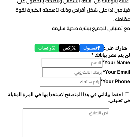
عليك بالوقاية من أشعة الشمس وننصحك بالحصول على
فيتامين (د) على شكل أقراص وذلك لأهميته الكبيرة لقوة
عظامك .
مع تمنياتي للجميع ببشرة صحية سليمة
شارك على:
فيسبوك
إكس
واتساب
لن يتم نشر بياناتك *
Your Name*
Your Email*
Your Phone*
احفظ بياناتي في هذا المتصفح لاستخدامها في المرة المقبلة
في تعليقي.