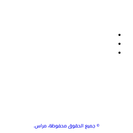
صفحات مهمة
سياسة الاستخدام
سياسة الخصوصية
حسابات التواصل
استشارة طبية مع الدكتور حسن العماري
© جميع الحقوق محفوظة، مراس.