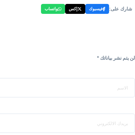
شارك على:
فيسبوك
إكس
واتساب
لن يتم نشر بياناتك *
Your Name*
Your Email*