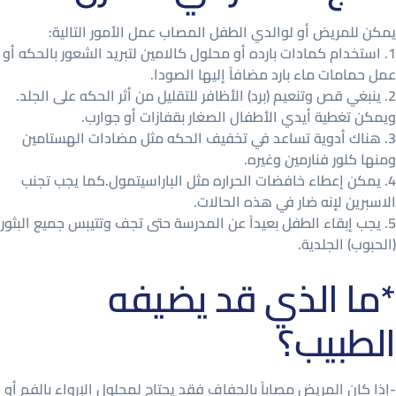
يمكن للمريض أو لوالدي الطفل المصاب عمل الأمور التالية:
1. استخدام كمادات بارده أو محلول كالامين لتبريد الشعور بالحكه أو
عمل حمامات ماء بارد مضافاً إليها الصودا.
2. ينبغي قص وتنعيم (برد) الأظافر للتقليل من أثر الحكه على الجلد.
ويمكن تغطية أيدي الأطفال الصغار بقفازات أو جوارب.
3. هناك أدوية تساعد في تخفيف الحكه مثل مضادات الهستامين
ومنها كلور فنارمين وغيره.
4. يمكن إعطاء خافضات الحراره مثل الباراسيتمول.كما يجب تجنب
الاسبرين لإنه ضار في هذه الحالات.
5. يجب إبقاء الطفل بعيداً عن المدرسة حتى تجف وتتيبس جميع البثور
(الحبوب) الجلدية.
*ما الذي قد يضيفه
الطبيب؟
-إذا كان المريض مصاباً بالجفاف فقد يحتاج لمحلول الإرواء بالفم أو