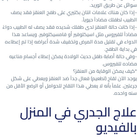
سوائل عن طريق الوريد.
-إذا كان هناك علامات انتان بكتيري على طفح العنقز فقد يصف
الطبيب لطفلك مضاداً حيوياً.
-إذا كانت حالة العنقز لدى طفلك شديده فقد يصف له الطبيب دواءً
مضاداً للفيروس مثل اسيكلوفير أو فامسيكلوفير. ويساعد هذا
الدواء في تقليل مدة المرض وتخفيف شدة أعراضه إذا تم إعطاءه
في بداية الطفح.
-وفي حالة أصابة طفل حديث الولادة يمكن إعطاء أجسام مناعيه
مضاده للفيروس.
*كيف يمكن الوقاية من العنقز؟
يوجد الآن لقاح (تطعيم) فعال جداً ضد العنقز ويعطي على شكل
جرعتين. علماً بأنه لا يعطي هذا اللقاح للحوامل أو الرضع الأقل من
سنه واحده.
علاج الجدري في المنزل
بالفيديو