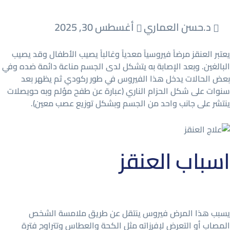
د.حسن العماري
أغسطس 30, 2025
يعتبر العنقز مرضاً فيروسياً معدياً وغالباً يصيب الأطفال وقد يصيب
البالغين. وبعد الإصابة به يتشكل لدى الجسم مناعة دائمة ضده وفي
بعض الحالات يدخل هذا الفيروس في طور ركودي ثم يظهر بعد
سنوات على شكل الحزام الناري (عبارة عن طفح مؤلم وبه حويصلات
ينتشر على جانب واحد من الجسم وبشكل توزيع عصب معين).
اسباب العنقز
يسبب هذا المرض فيروس ينتقل عن طريق ملامسة الشخص
المصاب أو التعرض لإفرزاته مثل الكحة والعطاس وتتراوح فترة