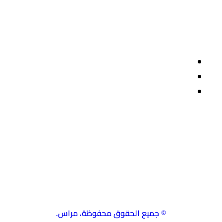
صفحات مهمة
سياسة الاستخدام
سياسة الخصوصية
حسابات التواصل
استشارة طبية مع الدكتور حسن العماري
© جميع الحقوق محفوظة، مراس.