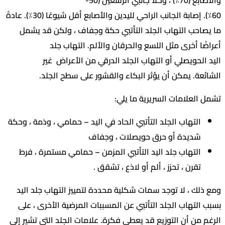
والأصابع (70٪) ، وكلا جانبي الرسغين (50-
60٪). إصابة الجانب الراحي لليدين والأصابع أقل شيوعًا (30٪). عادةً
حب التهاب الجلد التأتبي حكة وجفاف ، ولكن قد يشمل
ا أخرى مثل اللسع والحرقان والألم. التهاب جلد
لحويصلي أو التهاب الجلد الدرقي من الأعراض غير
ة. يمكن أن يؤثر البكاء والقشور على سطح الجلد.
لعلامات السريرية ما يلي:
التهاب الجلد التأتبي الحاد في اليد – حمامي ، وذمة ، وحكة
شديدة أو حرق حويصلات ، وجفاف
التهاب جلد اليد التأتبي المزمن – حمامي مستمرة ، فرط
تقرن ، تحزز ، ألم أو لاذع ، تشقق .
ك ، لا توجد سمات شكلية محددة لتمييز التهاب جلد اليد
لتهاب الجلد التأتبي عن المسببات المرضية الأخرى ، على
من أن التوزيع قد يعطي فكرة. علامات الجلد التي تشير إلى