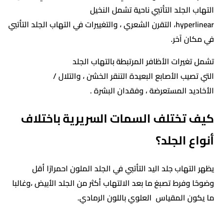
 الجلد التأتبي ناحية تشمل النخيل
hyperlinear، التقرن الشعري ، والتغييرات في التهاب الجلد التأتبي
ن آخر.
غيرات الأظافر المرتبطة بالتهاب الجلد
صيب الأصابع البعيدة التنقر الخشن ، والتلال /
يد المستعرضة ، وفقدان البشرة .
تختلف السمات السريرية باختلاف
ع الجلد؟
لتهاب جلد اليد التأتبي في الجلد الملون احمرارًا أقل
 وفرط تصبغ ما بعد الالتهاب أكثر من الجلد الأبيض ،وغالبا
ن المقياس العلوي باللون الرمادي.