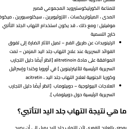
للمناعة الكورتيكوستيرويد المجموعي قصير
المدى ، الميثوتريكسات ، الآزوثيوبرين ، سيكلوسبورين ، ميكوفينولات
موفيتيل ؛ ومع ذلك ، قد يكون استخدام التهاب الجلد التأتبي
خارج التسمية
الرتينويدات عن طريق الفم – تميل الآثار الضارة إلى تفوق
الفوائد السريرية عند علاج التهاب جلد اليد المزمن – تمت
الموافقة على مادة alitretinoin [انظر أيضًا دليل التجارب
السريرية الرئيسية للأليترتينوين ] في أوروبا وكندا وإسرائيل
وكوريا الجنوبية لعلاج التهاب جلد اليد ، acitretin
العلاجات البيولوجية – دوبيلوماب [انظر أيضًا دليل التجارب
السريرية الرئيسية حول دوبيلوماب ].
ي نتيجة التهاب جلد اليد التأتبي؟
العلاج الفوري لأن التهاب جلد اليد يميل إلى أن يصبح