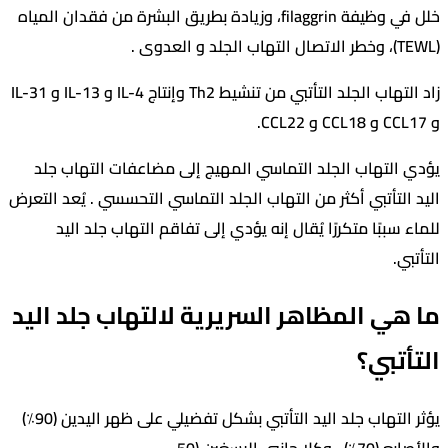
خلل في وظيفة filaggrin، وزيادة بطريق البشرة من فقدان المياه
زاد التهاب الجلد التأتبي من تنشيط Th2 وإنتاج IL-4 و IL-13 و IL-31
لتهاب الجلد التماسي المهيج إلى مضاعفات التهاب جلد
لتأتبي أكثر من التهاب الجلد التماسي التحسسي . يُعد التعرض
ببًا متكررًا يُقال إنه يؤدي إلى تفاقم التهاب جلد اليد
.
ي المظاهر السريرية لالتهاب جلد اليد
تبي؟
يؤثر التهاب جلد اليد التأتبي بشكل تفضيلي على ظهر اليدين (90٪)