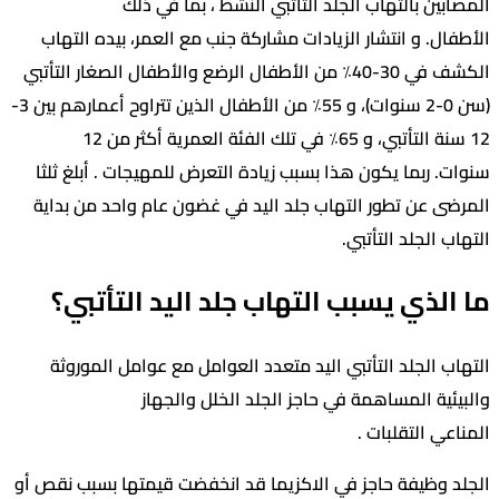
ين بالتهاب الجلد التأتبي النشط ، بما في ذلك
ل. و انتشار الزيادات مشاركة جنب مع العمر، بيده التهاب
الكشف في 30-40٪ من الأطفال الرضع والأطفال الصغار التأتبي
(سن 0-2 سنوات)، و 55٪ من الأطفال الذين تتراوح أعمارهم بين 3-
12 سنة التأتبي، و 65٪ في تلك الفئة العمرية أكثر من 12
 ربما يكون هذا بسبب زيادة التعرض للمهيجات . أبلغ ثلثا
 عن تطور التهاب جلد اليد في غضون عام واحد من بداية
الجلد التأتبي.
لذي يسبب التهاب جلد اليد التأتبي؟
 الجلد التأتبي اليد متعدد العوامل مع عوامل الموروثة
ية المساهمة في حاجز الجلد الخلل والجهاز
ي التقلبات .
وظيفة حاجز في الاكزيما قد انخفضت قيمتها بسبب نقص أو