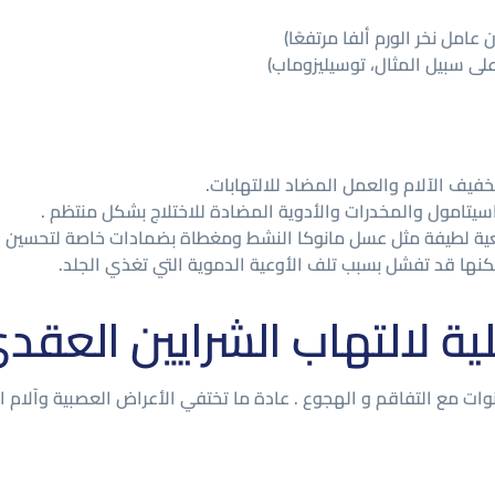
 عامل نخر الورم ألفا مرتفعًا)
خفيف الآلام والعمل المضاد للالتهابات.
راسيتامول والمخدرات والأدوية المضادة للاختلاج بشكل منتظم .
ية لطيفة مثل عسل مانوكا النشط ومغطاة بضمادات خاصة لتحسين الا
، ولكنها قد تفشل بسبب تلف الأوعية الدموية التي تغذي الجلد.
ية لالتهاب الشرايين العقد
ائم من أشهر إلى سنوات مع التفاقم و الهجوع . عادة ما تختفي الأعراض العصبية