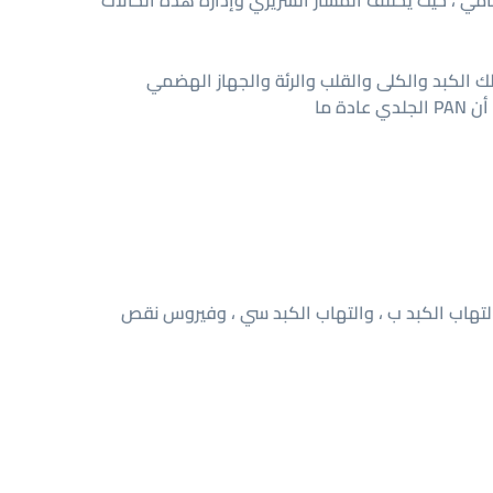
ن الآفات الجلدية المتماثلة شائعة في PAN الجهازي ، يجب اعتبار PAN الجلدي مرضًا منفصلاً ومميزًا عن PAN النظامي ، حيث يختلف المسار السريري وإدارة هذه الحالات
ي ذلك الكبد والكلى والقلب والرئة والجهاز الهضمي
والجهاز العضلي الهيكلي والجهاز العصبي. الجهازي PAN هو شكل من أشكال التهاب الأوعية الدموية قد يهدد الحياة ، في حين أن PAN الجلدي عادة ما
لتهاب الكبد ب ، والتهاب الكبد سي ، وفيروس نقص