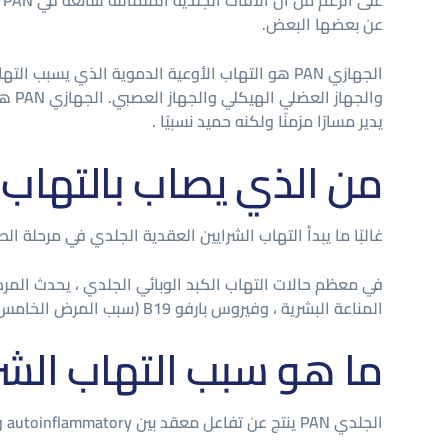
عن بعضها البعض.
الجهازي PAN هو التهاب الأوعية الدموية الذي يس
يدير مسارًا مزمنًا ولكنه حميد نسبيًا .
من الذي يصاب بالتهاب 
غالبًا ما يبدأ التهاب الشرايين العقدية الجلدي في مرحلة الط
في معظم حالات التهاب الكبد الوبائي الجلدي ، يحدث المر
المناعة البشرية ، وفيروس بارفو B19 (سبب المرض الخامس ). تؤدي العيوب الجينية إلى رد فعل مفرط للعدوى .
ما هو سبب التهاب الشر
الجلدي PAN ينتج عن تفاعل معقد بين autoinflammatory و المناعة الذاتية العوامل، ونقص المناعة.