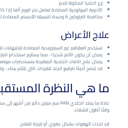
زرع الخلايا المكونة للدم
الأدوية البيولوجية المضادة لعامل نخر الورم ألفا (إذا كان
مكافحة انترلوكين 6 وحيدة النسيلة الأجسام المضادة (على سبيل المثال، توسيليزوماب)
علاج الأعراض
تستخدم العقاقير غير الستيرويدية المضادة للالتهابات لت
يمكن أن يكون الألم شديدًا ، مما يستلزم استخدام البا
يمكن علاج الآفات الجلدية المتقرحة بمستحضرات موضع
قد يُنصح أحيانًا بترقيع الجلد للقرحات التي تلتئم ببطء 
ما هي النظرة المستقبل
عادة ما يمتد الجلدي PAN سير مزمن د
وقتًا أطول للشفاء.
قد تحدث الهفوات بشكل عفوي أو نتيجة للعلاج.