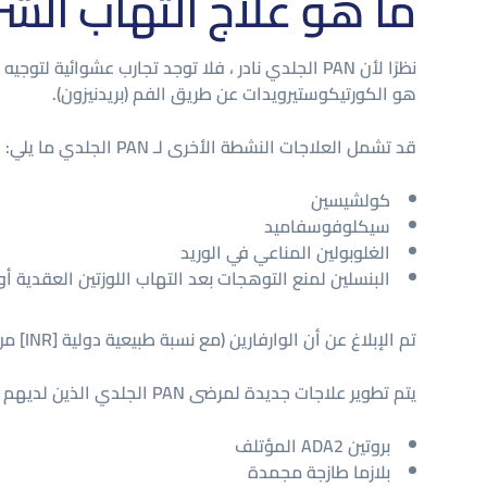
ما هو علاج التهاب الش
نظرًا لأن PAN الجلدي نادر ، فلا توجد تجارب عشوائ
هو الكورتيكوستيرويدات عن طريق الفم (بريدنيزون).
قد تشمل العلاجات النشطة الأخرى لـ PAN الجلدي ما يلي:
كولشيسين
سيكلوفوسفاميد
الغلوبولين المناعي في الوريد
البنسلين لمنع التوهجات بعد التهاب اللوزتين العقدية أ
تم الإبلاغ عن أن الوارفارين (مع نسبة طبيعية دولية [INR] من 3) فعال في 3 حالات من التهاب العقيدات العقدية الجلدية مع تحسن في الشبكية الحية والتئام القرحة .
يتم تطوير علاجات جديدة لمرضى PAN الجلدي الذين لديهم DADA2. تشمل هذه العلاجات غير المثبتة ما يلي:
بروتين ADA2 المؤتلف
بلازما طازجة مجمدة