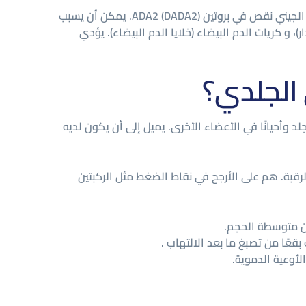
مقهورة المتنحية الطفرات في CERC1 الجينات قد تورطت في بعض المرضى الذين يعانون من PAN الجلدي. ينتج عن هذا الشذوذ الجيني نقص في بروتين ADA2 (DADA2). يمكن أن يسبب
وية الجدار)، و كريات الدم البيضاء (خلايا الدم البيضاء). يؤدي
 الجلدي؟
 وأحيانًا في الأعضاء الأخرى. يميل إلى أن يكون لديه
الرقبة. هم على الأرجح في نقاط الضغط مثل الركبتين
قعًا من تصبغ ما بعد الالتهاب .
أوعية الدموية.