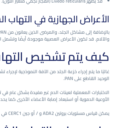
قد يظهر Livedo reticularis (انفجار نجمي متغير اللون).
الأعراض الجهازية في التهاب ا
والآلام. قد تكون الأعراض العصبية موجودة أيضًا وتشمل ال
كيف يتم تشخيص التهاب
الوحيد القاطع على PAN.
الأوعية الدموية أو استبعاد إصابة الأعضاء الأخرى كما يحدث في PAN ال
يمكن قياس مستويات بروتين ADA2 و / أو جين CERC1 في بعض المراكز.