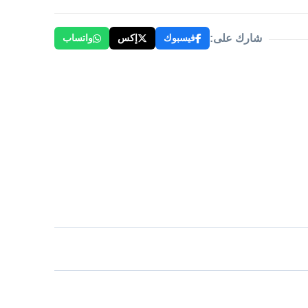
شارك على:
فيسبوك
إكس
واتساب