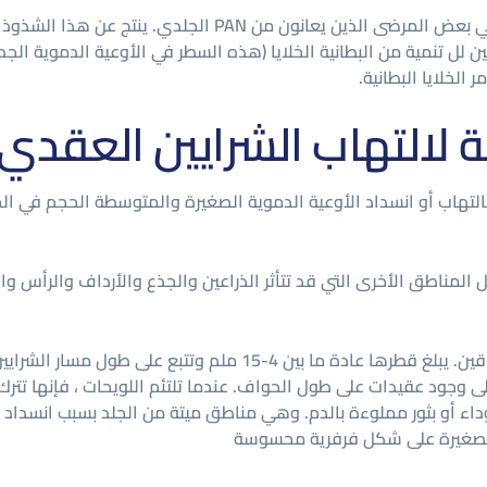
هو البلازما ضرورية البروتين لل تنمية من البطانية الخلايا (هذه السطر في الأوعية الدم
 لالتهاب الشرايين العقدي
التهاب أو انسداد الأوعية الدموية الصغيرة والمتوسطة الحجم في الجلد
ل المناطق الأخرى التي قد تتأثر الذراعين والجذع والأرداف والرأس و
لم وتتبع على طول مسار الشرايين متوسطة الحجم.
ى وجود عقيدات على طول الحواف. عندما تلتئم اللويحات ، فإنها تترك ب
اء أو بثور مملوءة بالدم. وهي مناطق ميتة من الجلد بسبب انسداد ال
ة الصغيرة على شكل فرفرية محسوسة