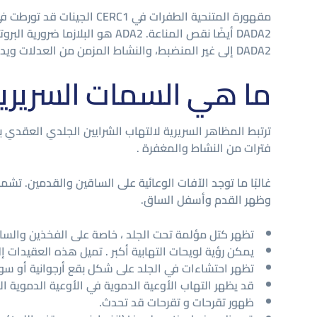
DADA2 أيضًا نقص المناعة. ADA2 
DADA2 إلى غير المنضبط، والنشاط المزمن من العدلات ويدمر الخلايا البطانية.
ما هي السمات السريرية
ترتبط المظاهر السريرية لالتهاب الشرايين الجلدي العقدي ب
فترات من النشاط والمغفرة .
غالبًا ما توجد الآفات الوعائية على الساقين والقدمين. تشم
وظهر القدم وأسفل الساق.
تظهر كتل مؤلمة تحت الجلد ، خاصة على الفخذين والساقين. يبلغ قطرها عادة ما بين 4-15 م
يمكن رؤية لويحات التهابية أكبر . تميل هذه العقيدات إل
تظهر احتشاءات في الجلد على شكل بقع أرجوانية أو سود
قد يظهر التهاب الأوعية الدموية في الأوعية الدموي
ظهور تقرحات و تقرحات قد تحدث.