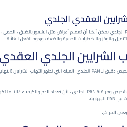
لشرايين العقدي الجلدي
بالإضافة إلى مشاكل الجلد، والمرضى الذين يعانون من PAN الجلدي يمكن أيضا أن تعميم أعراض مثل الش
تنميل والوخز والاضطرابات الحسية والضعف وردود الفعل الغائبة.
 الشرايين الجلدي العقدي
غالبًا ما يتم إجراء خزعة الجلد من الآفة النموذجية لإجراء تشخيص دقيق لـ PAN الجلدي. ال
الاختبارات المعملية لعينات الدم غير مفيدة بشكل عام في تشخيص ومراقبة PAN الجلدي 
جهازية.