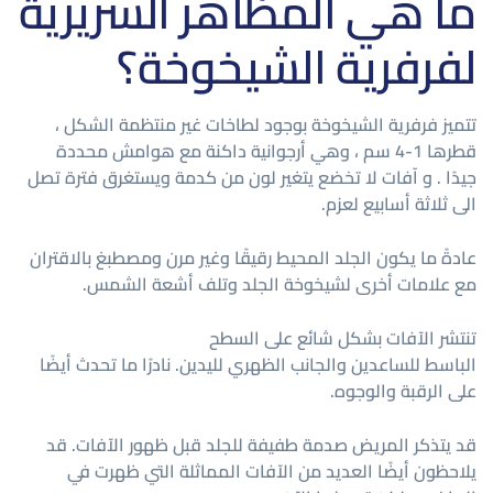
ما هي المظاهر السريرية
لفرفرية الشيخوخة؟
تتميز فرفرية الشيخوخة بوجود لطاخات غير منتظمة الشكل ،
قطرها 1-4 سم ، وهي أرجوانية داكنة مع هوامش محددة
جيدًا . و آفات لا تخضع يتغير لون من كدمة ويستغرق فترة تصل
الى ثلاثة أسابيع لعزم.
عادةً ما يكون الجلد المحيط رقيقًا وغير مرن ومصطبغ بالاقتران
مع علامات أخرى لشيخوخة الجلد وتلف أشعة الشمس.
تنتشر الآفات بشكل شائع على السطح
الباسط للساعدين والجانب الظهري لليدين. نادرًا ما تحدث أيضًا
على الرقبة والوجوه.
قد يتذكر المريض صدمة طفيفة للجلد قبل ظهور الآفات. قد
يلاحظون أيضًا العديد من الآفات المماثلة التي ظهرت في