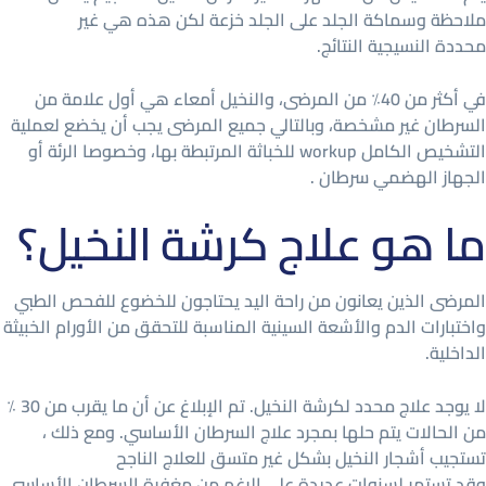
ملاحظة وسماكة الجلد على الجلد خزعة لكن هذه هي غير
محددة النسيجية النتائج.
في أكثر من 40٪ من المرضى، والنخيل أمعاء هي أول علامة من
السرطان غير مشخصة، وبالتالي جميع المرضى يجب أن يخضع لعملية
التشخيص الكامل workup للخباثة المرتبطة بها، وخصوصا الرئة أو
الجهاز الهضمي سرطان .
ما هو علاج كرشة النخيل؟
المرضى الذين يعانون من راحة اليد يحتاجون للخضوع للفحص الطبي
واختبارات الدم والأشعة السينية المناسبة للتحقق من الأورام الخبيثة
الداخلية.
لا يوجد علاج محدد لكرشة النخيل. تم الإبلاغ عن أن ما يقرب من 30 ٪
من الحالات يتم حلها بمجرد علاج السرطان الأساسي. ومع ذلك ،
تستجيب أشجار النخيل بشكل غير متسق للعلاج الناجح
وقد تستمر لسنوات عديدة على الرغم من مغفرة السرطان الأساسي.