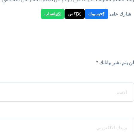
شارك على:
فيسبوك
إكس
واتساب
لن يتم نشر بياناتك *
Your Name*
Your Email*