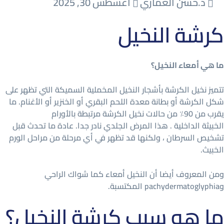
د.حسن العماري
أغسطس 30, 2025
كرشة النخيل
ما هي أمعاء النخيل؟
تتميز نخيل الكرشة بأشجار النخيل المخملية السميكة التي تظهر على
شكل الكرشة أو بطانة معدة اللحم البقري أو الخنزير أو الأغنام. ما
يقرب من 90٪ من حالات نخيل الكرشة مرتبطة بالأورام
الخبيثة الداخلية . هذا المرض الجلدي نادر جدا. عادة ما تحدث قبل
تشخيص السرطان ، ولكنها قد تظهر في أي مرحلة من مراحل الورم
الخبيث.
ومن المعروف أيضا أن النخيل أمعاء كما شواك الراحي
وpachydermatoglyphia المكتسبة.
ما هو سبب كرشة النخيل؟