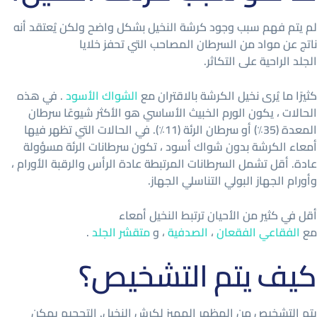
لم يتم فهم سبب وجود كرشة النخيل بشكل واضح ولكن يُعتقد أنه
ناتج عن مواد من السرطان المصاحب التي تحفز خلايا
الجلد الراحية على التكاثر.
كثيرًا ما يُرى نخيل الكرشة بالاقتران مع
الشواك الأسود
. في هذه
الحالات ، يكون الورم الخبيث الأساسي هو الأكثر شيوعًا سرطان
المعدة (35٪) أو سرطان الرئة (11٪). في الحالات التي تظهر فيها
أمعاء الكرشة بدون شواك أسود ، تكون سرطانات الرئة مسؤولة
عادة. أقل تشمل السرطانات المرتبطة عادة الرأس والرقبة الأورام ،
وأورام الجهاز البولي التناسلي الجهاز.
أقل في كثير من الأحيان ترتبط النخيل أمعاء
مع
الفقاعي الفقعان
،
الصدفية
، و
متقشر الجلد
.
كيف يتم التشخيص؟
يتم التشخيص من المظهر المميز لكرش النخيل. التحجيم يمكن