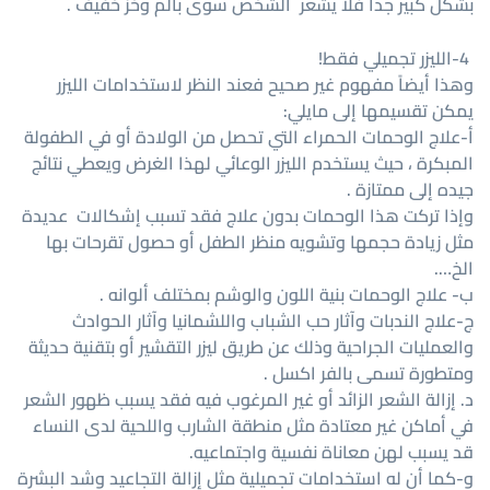
بشكل كبير جداَ فلا يشعر الشخص سوى بألم وخز خفيف .
4-الليزر تجميلي فقط!
وهذا أيضاً مفهوم غير صحيح فعند النظر لاستخدامات الليزر
يمكن تقسيمها إلى مايلي:
أ-علاج الوحمات الحمراء التي تحصل من الولادة أو في الطفولة
المبكرة ، حيث يستخدم الليزر الوعائي لهذا الغرض ويعطي نتائج
جيده إلى ممتازة .
وإذا تركت هذا الوحمات بدون علاج فقد تسبب إشكالات عديدة
مثل زيادة حجمها وتشويه منظر الطفل أو حصول تقرحات بها
الخ….
ب- علاج الوحمات بنية اللون والوشم بمختلف ألوانه .
ج-علاج الندبات وآثار حب الشباب واللشمانيا وآثار الحوادث
والعمليات الجراحية وذلك عن طريق ليزر التقشير أو بتقنية حديثة
ومتطورة تسمى بالفر اكسل .
د. إزالة الشعر الزائد أو غير المرغوب فيه فقد يسبب ظهور الشعر
في أماكن غير معتادة مثل منطقة الشارب واللحية لدى النساء
قد يسبب لهن معاناة نفسية واجتماعيه.
و-كما أن له استخدامات تجميلية مثل إزالة التجاعيد وشد البشرة