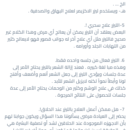
الخ … .
هـ- ويستخدم ليزر الاكزيمر لعلاج البهاق والصدفية .
5-الليزر علاج سحري !.
البعض يعتقد أن الليزر يمكن أن يعالج أي مرض وهذا الكلام غير
صحيح فالليزر مثل أي علاج أخر له جوانب قصور فهو لايعالج كثير
من التهابات الجلد وأورامه .
6. الليزر فعال من جلسه واحده فقط.
وهذه مبا لغة كبيره . فعند إزالة الشعر بالليزر يحتاج الأمر إلى
عدة جلسات ويؤدي الليزر إلى جعل الشعر أنعم وأضعف وأفتح
لونا وأبطأ نمواً لكنه لايزيل الشعر للأبد .
كذلك في علاج الوشم وكثير من الوحمات يحتاج الأمر إلى عدة
جلسات للحصول على النتائج المرجوة .
7- هل ممكن أعمل العلاج بالليزر عند الحلاق!.
يحضر إلى العيادة مرضى يسألوننا هذا السؤال ويكون جوابنا لهم
بأن الاجهزه الموجودة عند الحلاقين لشد أو تصفية البشرة هي