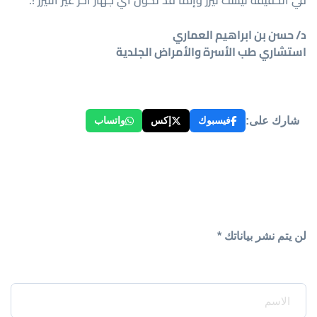
في الحقيقة ليست ليزر وإنما قد تكون أي جهاز أخر غير الليزر !.
د/ حسن بن ابراهيم العماري
استشاري طب الأسرة والأمراض الجلدية
شارك على:
فيسبوك
إكس
واتساب
لن يتم نشر بياناتك *
Your Name*