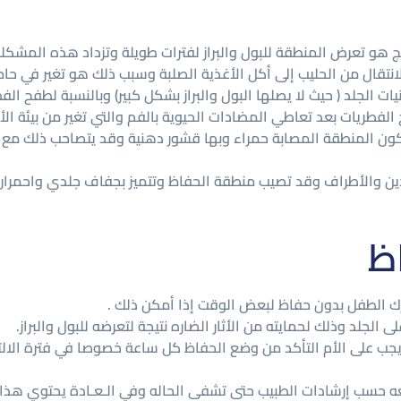
ج هو تعرض المنطقة للبول والبراز لفترات طويلة وتزداد هذه المشكل
لانتقال من الحليب إلى أكل الأغذية الصلبة وسبب ذلك هو تغير في حامضي
يات الجلد ( حيث لا يصلها البول والبراز بشكل كبير) وبالنسبة لطفح الف
فطريات بعد تعاطي المضادات الحيوية بالفم والتي تغير من بيئة الأم
ون المنطقة المصابة حمراء وبها قشور دهنية وقد يتصاحب ذلك مع ق
دين والأطراف وقد تصيب منطقة الحفاظ وتتميز بجفاف جلدي واحمرار
اظ
ا يجب على الأم التأكد من وضع الحفاظ كل ساعة خصوصا في فترة الال
 حسب إرشادات الطبيب حتى تشفى الحاله وفي الـعـادة يحتوي هذا ال