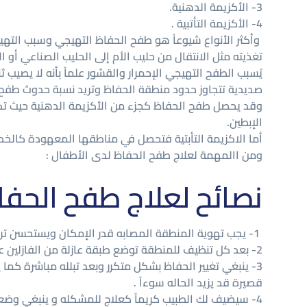
3- الأكزيمة الدهنية.
4- الأكزيمة التأتبية .
وأكثر الأنواع شيوعاً هو طفح الحفاظ التهيجي وسبب التهي
تغذيته مثل الانتقال من حليب الأم إلى الحليب الصناعي أو ا
يُسبب الطفح التهيجي الإحمرار والقشور علماً بأنه لا يصيب ثن
صديدية تتجاوز حدود منطقة الحفاظ وتريد نسبة حدوث طفح ال
وقد يحصل طفح الحفاظ كجزء من الأكزيمة الدهنية حيث تك
الإبطين.
أما الاكزيمة التأبتية فتحصل في مناطقها المعهودة كالخ
ومن االمهمة لعلاج طفح الحفاظ لدى الأطفال :
نصائح لعلاج طفح الحف
1- يجب تهوية المنطقة المصابه قدر الإمكان ويستحسن ترك الطفل بدون حفاظ لبعض الوقت إذا أمكن ذلك .
2- بعد كل تنظيف للمنطقة توضع طبقة عازلة من الفازلين على الجلد وذلك لحمايته من الأثار الضاره نتيجة لتعرضه للبول والبراز.
3- ينبغي تغيير الحفاظ بشكل متكرر وبعد تبلله مباشرة كم
قصيرة قد يزيد الحاله سوءاً .
4- سيضيف لك الطبيب كريماً كعلاج للمشكله و ينبغي وضعه