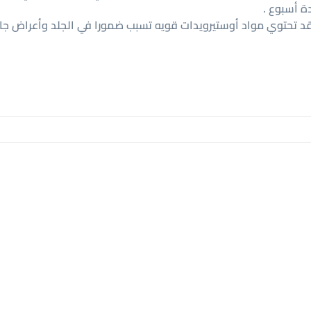
ة أسبوع .
 قد تحتوي مواد أوستيرويدات قويه تسبب ضمورا في الجلد وأعراض جا