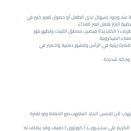
ة عند وجود إسهال لدى الطفل أو حصول تغيير كبير في
ة البراز بفعل تغير الغذاء .
طريات ( الكانديدا) فيصيب مناطق الثنيات وتظهر بثور
عاء الميكروبية.
شرة زيتية في الرأس وقشور دهنية واحمرار في
 وحكه شديدة .
تهاب لأن تلامس الجلد الملتهب مع الحفاظ ولو لفترة
كريم على سـتـيـرويــد ( كورتزون ) خفيف وقد يضاف له