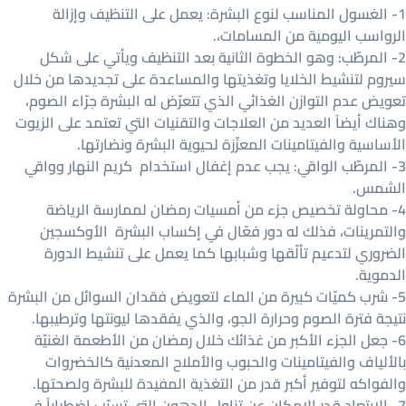
1- الغسول المناسب لنوع البشرة: يعمل على التنظيف وإزالة
الرواسب اليومية من المسامات،.
2- المرطّب: وهو الخطوة الثانية بعد التنظيف ويأتي على شكل
سيروم لتنشيط الخلايا وتغذيتها والمساعدة على تجديدها من خلال
تعويض عدم التوازن الغذائي الذي تتعرّض له البشرة جرّاء الصوم،
وهناك أيضاً العديد من العلاجات والتقنيات التي تعتمد على الزيوت
الأساسية والفيتامينات المعزّزة لحيوية البشرة ونضارتها.
3- المرطّب الواقي: يجب عدم إغفال استخدام كريم النهار وواقي
الشمس.
4- محاولة تخصيص جزء من أمسيات رمضان لممارسة الرياضة
والتمرينات، فذلك له دور فعّال في إكساب البشرة الأوكسجين
الضروري لتدعيم تألّقها وشبابها كما يعمل على تنشيط الدورة
الدموية.
5- شرب كميّات كبيرة من الماء لتعويض فقدان السوائل من البشرة
نتيجة فترة الصوم وحرارة الجو، والذي يفقدها ليونتها وترطيبها.
6- جعل الجزء الأكبر من غذائك خلال رمضان من الأطعمة الغنيّة
بالألياف والفيتامينات والحبوب والأملاح المعدنية كالخضروات
والفواكه لتوفير أكبر قدر من التغذية المفيدة للبشرة ولصحتها.
7- الإبتعاد قدر الإمكان عن تناول الدهون التي تسبّب اضطراباً في